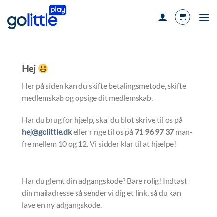
Fortsæt
til
indhold
Hej
Her på siden kan du skifte betalingsmetode, skifte
medlemskab og opsige dit medlemskab.
Har du brug for hjælp, skal du blot skrive til os på
hej@golittle.dk
eller ringe til os på
71 96 97 37
man-
fre mellem 10 og 12. Vi sidder klar til at hjælpe!
Har du glemt din adgangskode? Bare rolig! Indtast
din mailadresse så sender vi dig et link, så du kan
lave en ny adgangskode.