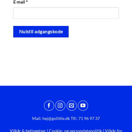
Påkrævet
E-mail
*
Nulstil adgangskode
Mail:
hej@golittle.dk
Tlf.: 71 96 97 37
Vilkår & betingelser
|
Cookie- og persondatapolitik
|
Vilkår for