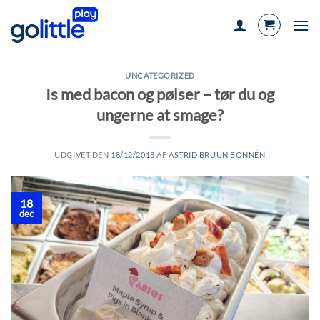
Fortsæt
til
indhold
UNCATEGORIZED
Is med bacon og pølser – tør du og
ungerne at smage?
UDGIVET DEN
18/12/2018
AF
ASTRID BRUUN BONNÉN
18
dec