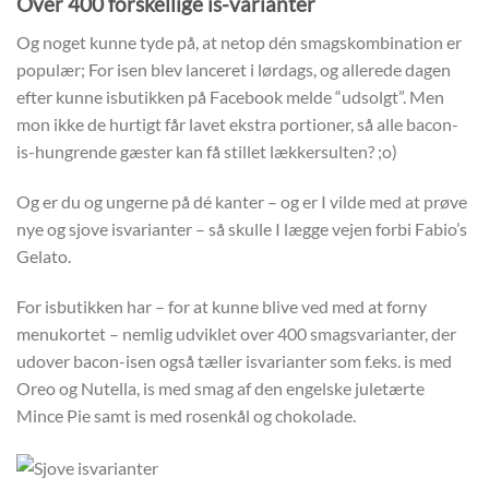
Over 400 forskellige is-varianter
Og noget kunne tyde på, at netop dén smagskombination er
populær; For isen blev lanceret i lørdags, og allerede dagen
efter kunne isbutikken på Facebook melde “udsolgt”. Men
mon ikke de hurtigt får lavet ekstra portioner, så alle bacon-
is-hungrende gæster kan få stillet lækkersulten? ;o)
Og er du og ungerne på dé kanter – og er I vilde med at prøve
nye og sjove isvarianter – så skulle I lægge vejen forbi Fabio’s
Gelato.
For isbutikken har – for at kunne blive ved med at forny
menukortet – nemlig udviklet over 400 smagsvarianter, der
udover bacon-isen også tæller isvarianter som f.eks. is med
Oreo og Nutella, is med smag af den engelske juletærte
Mince Pie samt is med rosenkål og chokolade.