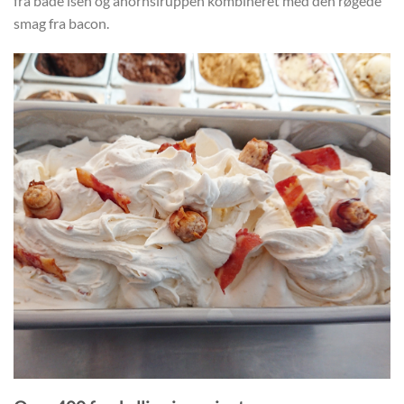
fra både isen og ahornsiruppen kombineret med den røgede
smag fra bacon.