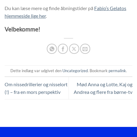
Du kan læse mere og finde åbningstider på
Fabio’s Gelatos
hjemmeside lige her
.
Velbekomme!
Dette indlæg var udgivet den
Uncategorized
. Bookmark
permalink
.
Om nissedrillerier og nisselort
Mød Anna og Lotte, Kaj og
(!) – fra en mors perspektiv
Andrea og flere fra børne-tv