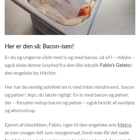
Her er den så: Bacon-isen!
Er du og ungerne vilde med is og med bacon, så vil I – måske –
også elske denne isnyhed fra den lille isbutik
Fabio’s Gelato
i
den engelske by Hitchin.
Her har de nemlig udviklet en is med intet mindre end.. bacon
og pølser! Jeps, du læste rigtigt: En is med bacon og pølser,
der – foruden netop bacon og pølser – også består af vaniljeis
og ahornsirup.
Ejeren af isbutikken, Fabio, siger til den engelske avis
Metro
,
at isen smager lidt som morgenmad, fordi man får det søde