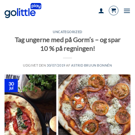
Fortsæt
til
indhold
UNCATEGORIZED
Tag ungerne med på Gorm’s – og spar
10 % på regningen!
UDGIVET DEN
30/07/2019
AF
ASTRID BRUUN BONNÉN
30
jul