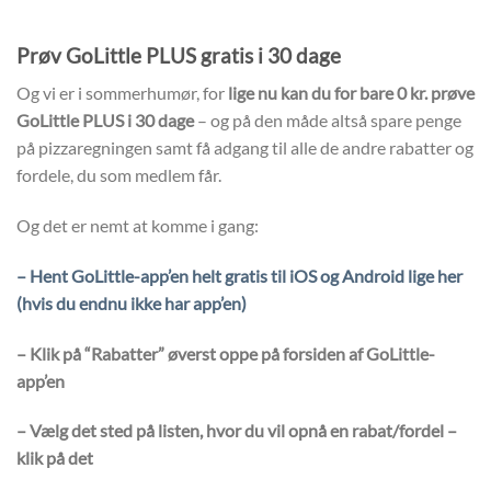
Prøv GoLittle PLUS gratis i 30 dage
Og vi er i sommerhumør, for
lige nu kan du for bare 0 kr. prøve
GoLittle PLUS i 30 dage
– og på den måde altså spare penge
på pizzaregningen samt få adgang til alle de andre rabatter og
fordele, du som medlem får.
Og det er nemt at komme i gang:
– Hent GoLittle-app’en helt gratis til iOS og Android lige her
(hvis du endnu ikke har app’en)
– Klik på “Rabatter” øverst oppe på forsiden af GoLittle-
app’en
– Vælg det sted på listen, hvor du vil opnå en rabat/fordel –
klik på det