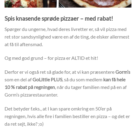
Spis knasende sprøde pizzaer – med rabat!
Spørger du ungerne, hvad deres livretter er, så vil pizza med
ret stor sandsynlighed være en af de ting, de elsker allermest
at få til aftensmad.
Og med god grund – for pizza er ALTID et hit!
Derfor er vi også ret så glade for, at vi kan præsentere
Gorm’s
som en del af
GoLittle PLUS
, så du som medlem
kan få hele
10 % rabat på regningen
, når du tager familien med på en af
Gorm’s pizzarestauranter.
Det betyder f.eks., at I kan spare omkring en 50’er på
regningen, hvis alle fire i familien bestiller en pizza – og det er
da ret sejt, ikke? ;o)