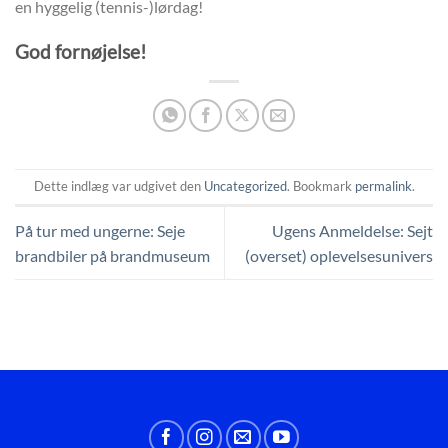
en hyggelig (tennis-)lørdag!
God fornøjelse!
Dette indlæg var udgivet den
Uncategorized
. Bookmark
permalink
.
På tur med ungerne: Seje
Ugens Anmeldelse: Sejt
brandbiler på brandmuseum
(overset) oplevelsesunivers