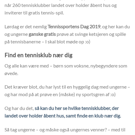
når 260 tennisklubber landet over holder åbent hus og
inviterer til gratis tennis-spil.
Lørdag er det nemlig
Tennissportens Dag 2019
, og her kan du
og ungerne
ganske gratis
prøve at svinge ketsjeren og spille
på tennisbanerne – I skal blot møde op :o)
Find en tennisklub nær dig
Og alle kan være med – børn som voksne, nybegyndere som
øvede.
Det kræver blot, du har lyst til en hyggelig dag med ungerne –
og har mod på at prøve en (måske) ny sportsgren af :o)
Og har du det,
så kan du her se hvilke tennisklubber, der
landet over holder åbent hus, samt finde en klub nær dig.
Så tag ungerne – og måske også ungernes venner? – med til