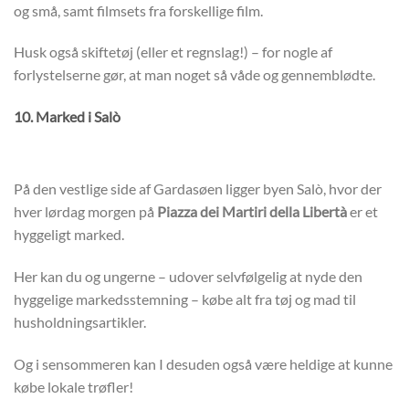
og små, samt filmsets fra forskellige film.
Husk også skiftetøj (eller et regnslag!) – for nogle af
forlystelserne gør, at man noget så våde og gennemblødte.
10. Marked i Salò
På den vestlige side af Gardasøen ligger byen Salò, hvor der
hver lørdag morgen på
Piazza dei Martiri della Libertà
er et
hyggeligt marked.
Her kan du og ungerne – udover selvfølgelig at nyde den
hyggelige markedsstemning – købe alt fra tøj og mad til
husholdningsartikler.
Og i sensommeren kan I desuden også være heldige at kunne
købe lokale trøfler!