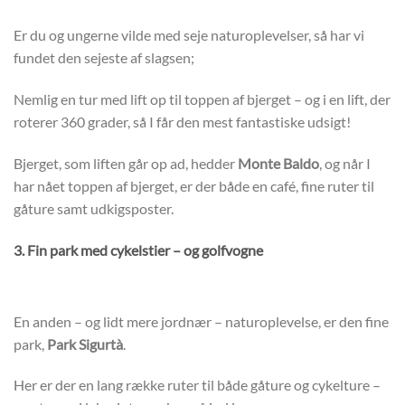
Er du og ungerne vilde med seje naturoplevelser, så har vi
fundet den sejeste af slagsen;
Nemlig en tur med lift op til toppen af bjerget – og i en lift, der
roterer 360 grader, så I får den mest fantastiske udsigt!
Bjerget, som liften går op ad, hedder
Monte Baldo
, og når I
har nået toppen af bjerget, er der både en café, fine ruter til
gåture samt udkigsposter.
3. Fin park med cykelstier – og golfvogne
En anden – og lidt mere jordnær – naturoplevelse, er den fine
park,
Park Sigurtà
.
Her er der en lang række ruter til både gåture og cykelture –