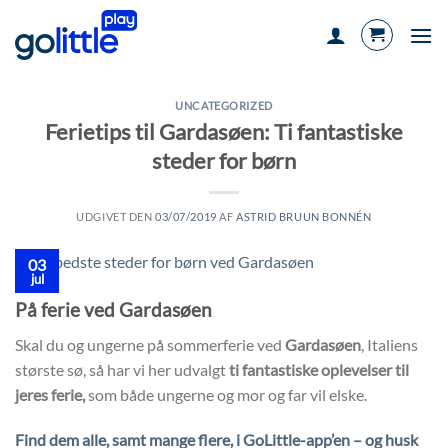
Fortsæt
til
indhold
UNCATEGORIZED
Ferietips til Gardasøen: Ti fantastiske
steder for børn
UDGIVET DEN
03/07/2019
AF
ASTRID BRUUN BONNÉN
03
jul
På ferie ved Gardasøen
Skal du og ungerne på sommerferie ved
Gardasøen
, Italiens
største sø, så har vi her udvalgt
ti fantastiske oplevelser til
jeres ferie,
som både ungerne og mor og far vil elske.
Find dem alle, samt mange flere, i GoLittle-app’en – og husk