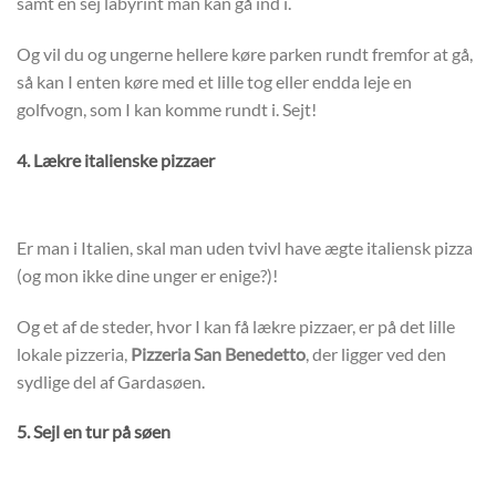
samt en sej labyrint man kan gå ind i.
Og vil du og ungerne hellere køre parken rundt fremfor at gå,
så kan I enten køre med et lille tog eller endda leje en
golfvogn, som I kan komme rundt i. Sejt!
4. Lækre italienske pizzaer
Er man i Italien, skal man uden tvivl have ægte italiensk pizza
(og mon ikke dine unger er enige?)!
Og et af de steder, hvor I kan få lækre pizzaer, er på det lille
lokale pizzeria,
Pizzeria San Benedetto
, der ligger ved den
sydlige del af Gardasøen.
5. Sejl en tur på søen