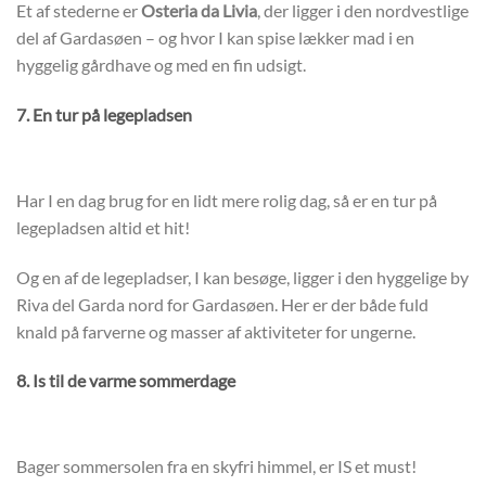
Et af stederne er
Osteria da Livia
, der ligger i den nordvestlige
del af Gardasøen – og hvor I kan spise lækker mad i en
hyggelig gårdhave og med en fin udsigt.
7. En tur på legepladsen
Har I en dag brug for en lidt mere rolig dag, så er en tur på
legepladsen altid et hit!
Og en af de legepladser, I kan besøge, ligger i den hyggelige by
Riva del Garda nord for Gardasøen. Her er der både fuld
knald på farverne og masser af aktiviteter for ungerne.
8. Is til de varme sommerdage
Bager sommersolen fra en skyfri himmel, er IS et must!