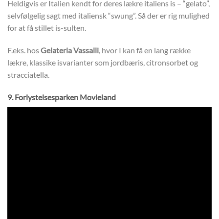
Heldigvis er Italien kendt for deres lækre italiens is – “gelato”,
selvfølgelig sagt med italiensk “swung”. Så der er rig mulighed
for at få stillet is-sulten.
F.eks. hos
Gelateria Vassalli
, hvor I kan få en lang række
lækre, klassike isvarianter som jordbæris, citronsorbet og
stracciatella.
9. Forlystelsesparken Movieland