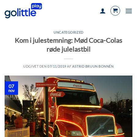
Fortsæt
til
indhold
UNCATEGORIZED
Kom i julestemning: Mød Coca-Colas
røde julelastbil
UDGIVET DEN
07/11/2019
AF
ASTRID BRUUN BONNÉN
07
nov