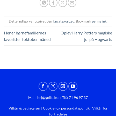
Dette indlæg var udgivet den
Uncategorized
. Bookmark
permalink
.
Her er børnefamiliernes
Oplev Harry Potters magiske
favoritter i oktober måned
jul på Hogwarts
Mail:
hej@golittle.dk
Tlf.: 71 96 97 37
Vilkår & betingelser
|
Cookie- og persondatapolitik
|
Vilkår for
fortrydelse