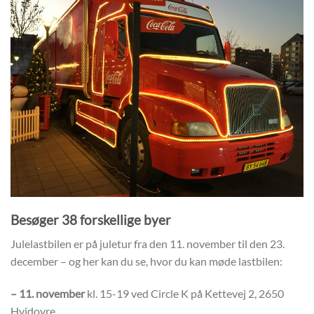
Besøger 38 forskellige byer
Julelastbilen er på juletur fra den 11. november til den 23.
december – og her kan du se, hvor du kan møde lastbilen:
– 11. november
kl. 15-19 ved Circle K på Kettevej 2, 2650
Hvidovre