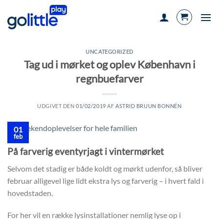
Fortsæt
til
indhold
UNCATEGORIZED
Tag ud i mørket og oplev København i
regnbuefarver
UDGIVET DEN
01/02/2019
AF
ASTRID BRUUN BONNÉN
01
feb
På farverig eventyrjagt i vintermørket
Selvom det stadig er både koldt og mørkt udenfor, så bliver
februar alligevel lige lidt ekstra lys og farverig – i hvert fald i
hovedstaden.
For her vil en række lysinstallationer nemlig lyse op i