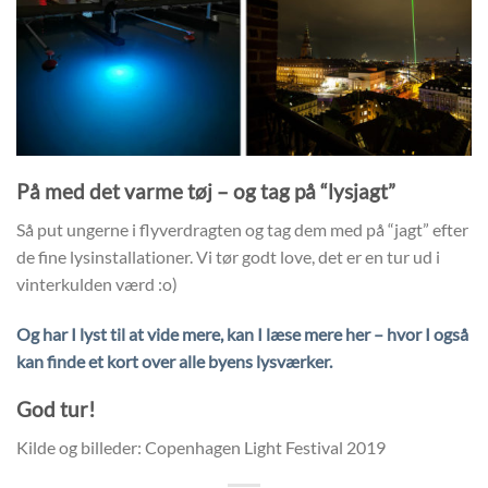
På med det varme tøj – og tag på “lysjagt”
Så put ungerne i flyverdragten og tag dem med på “jagt” efter
de fine lysinstallationer. Vi tør godt love, det er en tur ud i
vinterkulden værd :o)
Og har I lyst til at vide mere, kan I læse mere her – hvor I også
kan finde et kort over alle byens lysværker.
God tur!
Kilde og billeder: Copenhagen Light Festival 2019