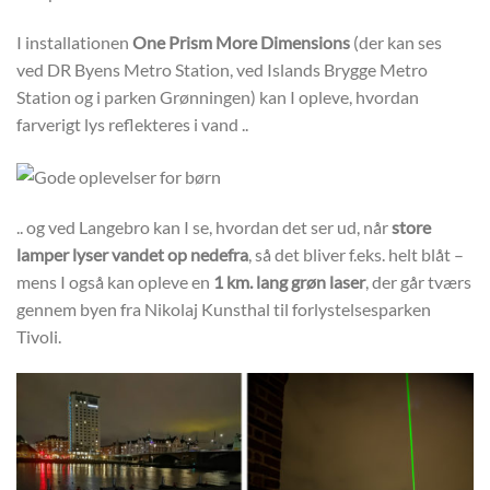
I installationen
One Prism More Dimensions
(der kan ses
ved DR Byens Metro Station, ved Islands Brygge Metro
Station og i parken Grønningen) kan I opleve, hvordan
farverigt lys reflekteres i vand ..
.. og ved Langebro kan I se, hvordan det ser ud, når
store
lamper lyser vandet op nedefra
, så det bliver f.eks. helt blåt –
mens I også kan opleve en
1 km. lang grøn laser
, der går tværs
gennem byen fra Nikolaj Kunsthal til forlystelsesparken
Tivoli.