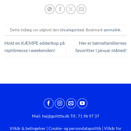
Dette indlæg var udgivet den
Uncategorized
. Bookmark
permalink
.
Hold en KÆMPE edderkop på
Her er børnefamiliernes
reptilmesse i weekenden!
favoritter i januar måned!
Mail:
hej@golittle.dk
Tlf.: 71 96 97 37
Vilkår & betingelser
|
Cookie- og persondatapolitik
|
Vilkår for