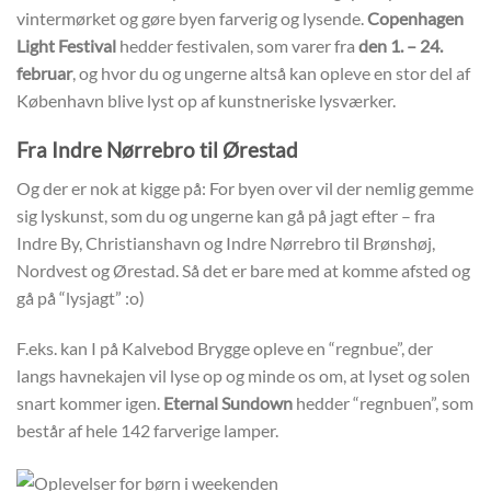
vintermørket og gøre byen farverig og lysende.
Copenhagen
Light Festival
hedder festivalen, som varer fra
den 1. – 24.
februar
, og hvor du og ungerne altså kan opleve en stor del af
København blive lyst op af kunstneriske lysværker.
Fra Indre Nørrebro til Ørestad
Og der er nok at kigge på: For byen over vil der nemlig gemme
sig lyskunst, som du og ungerne kan gå på jagt efter – fra
Indre By, Christianshavn og Indre Nørrebro til Brønshøj,
Nordvest og Ørestad. Så det er bare med at komme afsted og
gå på “lysjagt” :o)
F.eks. kan I på Kalvebod Brygge opleve en “regnbue”, der
langs havnekajen vil lyse op og minde os om, at lyset og solen
snart kommer igen.
Eternal Sundown
hedder “regnbuen”, som
består af hele 142 farverige lamper.