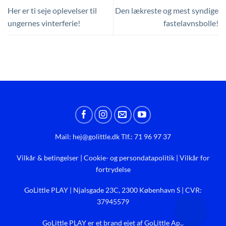
Her er ti seje oplevelser til
Den lækreste og mest syndige
ungernes vinterferie!
fastelavnsbolle!
Mail:
hej@golittle.dk
Tlf.: 71 96 97 37
Vilkår & betingelser
|
Cookie- og persondatapolitik
|
Vilkår for
fortrydelse
GoLittle PLAY | Njalsgade 23C, 2300 København S | CVR:
37945579
GoLittle PLAY er et brand ejet af GoLittle ApS