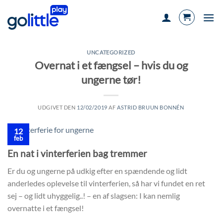
Fortsæt
til
indhold
UNCATEGORIZED
Overnat i et fængsel – hvis du og
ungerne tør!
UDGIVET DEN
12/02/2019
AF
ASTRID BRUUN BONNÉN
12
feb
En nat i vinterferien bag tremmer
Er du og ungerne på udkig efter en spændende og lidt
anderledes oplevelse til vinterferien, så har vi fundet en ret
sej – og lidt uhyggelig..! – en af slagsen: I kan nemlig
overnatte i et fængsel!