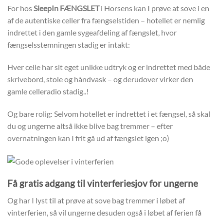
For hos
SleepIn FÆNGSLET
i Horsens kan I prøve at sove i en
af de autentiske celler fra fængselstiden – hotellet er nemlig
indrettet i den gamle sygeafdeling af fængslet, hvor
fængselsstemningen stadig er intakt:
Hver celle har sit eget unikke udtryk og er indrettet med både
skrivebord, stole og håndvask – og derudover virker den
gamle celleradio stadig..!
Og bare rolig: Selvom hotellet er indrettet i et fængsel, så skal
du og ungerne altså ikke blive bag tremmer – efter
overnatningen kan I frit gå ud af fængslet igen ;o)
Få gratis adgang til vinterferiesjov for ungerne
Og har I lyst til at prøve at sove bag tremmer i løbet af
vinterferien, så vil ungerne desuden også i løbet af ferien få